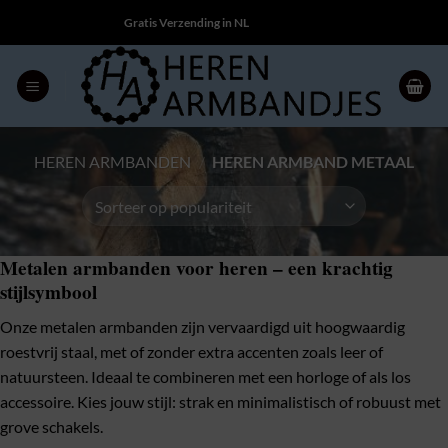
Ga
Gratis Verzending in NL
naar
inhoud
HEREN ARMBANDEN
/
HEREN ARMBAND METAAL
Metalen armbanden voor heren – een krachtig
stijlsymbool
Onze metalen armbanden zijn vervaardigd uit hoogwaardig
roestvrij staal, met of zonder extra accenten zoals leer of
natuursteen. Ideaal te combineren met een horloge of als los
accessoire. Kies jouw stijl: strak en minimalistisch of robuust met
grove schakels.