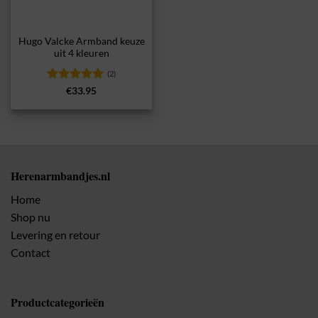
Hugo Valcke Armband keuze
uit 4 kleuren
(2)
Gewaardeerd
€
33.95
5
uit 5
Herenarmbandjes.nl
Home
Shop nu
Levering en retour
Contact
Productcategorieën