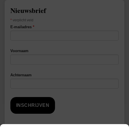
Nieuwsbrief
*
verplicht veld
E-mailadres
*
Voornaam
Achternaam