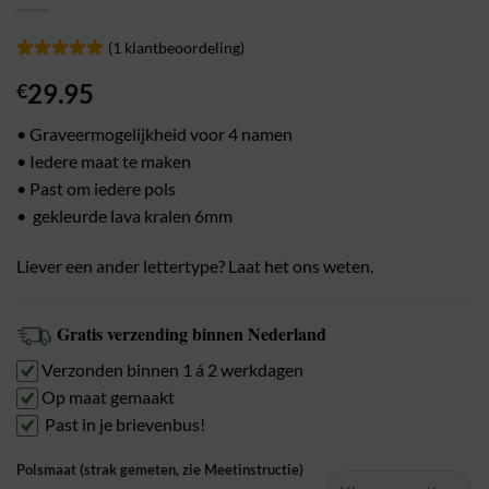
(
1
klantbeoordeling)
Gewaardeerd
1
29.95
€
5
op 5
gebaseerd
op
• Graveermogelijkheid voor 4 namen
klantbeoordeling
• Iedere maat te maken
• Past om iedere pols
• gekleurde lava kralen 6mm
Liever een ander lettertype? Laat het ons weten.
Gratis verzending binnen Nederland
Verzonden binnen 1 á 2 werkdagen
Op maat gemaakt
Past in je brievenbus!
Polsmaat (strak gemeten, zie Meetinstructie)