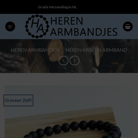
Ga
Gratis Verzending in NL
naar
inhoud
HEREN ARMBANDEN
/
HEREN KRALEN ARMBAND
Graveer Zelf!