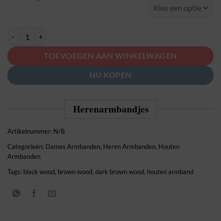
Heren Armband Redwood Hout & Roestvrij Staal – 12mm Brede Armb
TOEVOEGEN AAN WINKELWAGEN
NU KOPEN
Herenarmbandjes
Artikelnummer:
N/B
Categorieën:
Dames Armbanden
,
Heren Armbanden
,
Houten
Armbanden
Tags:
black wood
,
brown wood
,
dark brown wood
,
houten armband